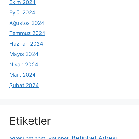
Ekim 2024
Eylül 2024
Ağustos 2024
Temmuz 2024
Haziran 2024
Mayıs 2024
Nisan 2024
Mart 2024
Şubat 2024
Etiketler
Betinbet Adresi
adresi betinbet
Betinbet