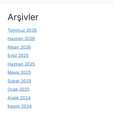
Arşivler
Temmuz 2026
Haziran 2026
Nisan 2026
Eylül 2025
Haziran 2025
Mayıs 2025
Şubat 2025
Ocak 2025
Aralık 2024
Kasım 2024