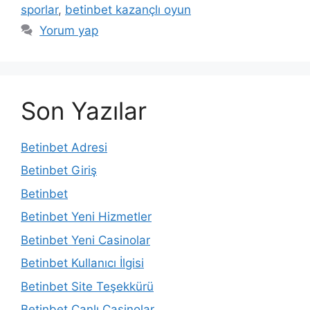
sporlar
,
betinbet kazançlı oyun
Yorum yap
Son Yazılar
Betinbet Adresi
Betinbet Giriş
Betinbet
Betinbet Yeni Hizmetler
Betinbet Yeni Casinolar
Betinbet Kullanıcı İlgisi
Betinbet Site Teşekkürü
Betinbet Canlı Casinolar