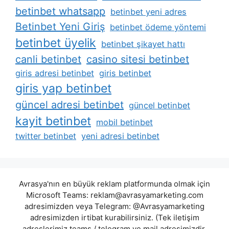
betinbet whatsapp
betinbet yeni adres
Betinbet Yeni Giriş
betinbet ödeme yöntemi
betinbet üyelik
betinbet şikayet hattı
canli betinbet
casino sitesi betinbet
giris adresi betinbet
giris betinbet
giris yap betinbet
güncel adresi betinbet
güncel betinbet
kayit betinbet
mobil betinbet
twitter betinbet
yeni adresi betinbet
Avrasya'nın en büyük reklam platformunda olmak için
Microsoft Teams:
reklam@avrasyamarketing.com
adresimizden veya Telegram: @Avrasyamarketing
adresimizden irtibat kurabilirsiniz. (Tek iletişim
adreslerimiz teams / telegram ve mail adresimizdir.