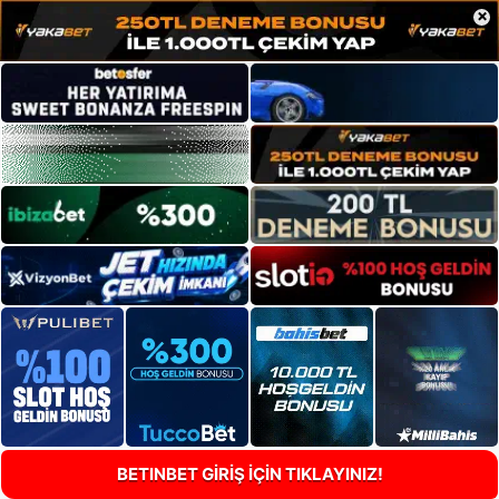
×
BETINBET GİRİŞ İÇİN TIKLAYINIZ!