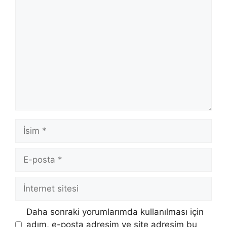
Yorum
İsim
E-
posta
İnternet
sitesi
Daha sonraki yorumlarımda kullanılması için
adım, e-posta adresim ve site adresim bu