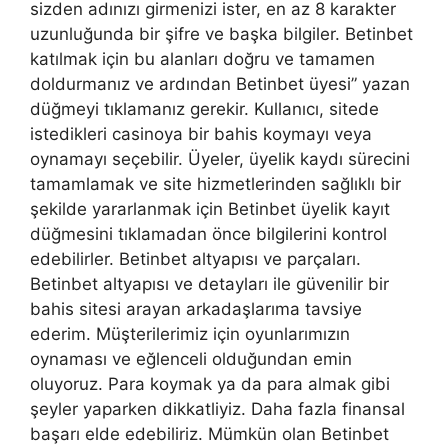
sizden adınızı girmenizi ister, en az 8 karakter
uzunluğunda bir şifre ve başka bilgiler. Betinbet
katılmak için bu alanları doğru ve tamamen
doldurmanız ve ardından Betinbet üyesi” yazan
düğmeyi tıklamanız gerekir. Kullanıcı, sitede
istedikleri casinoya bir bahis koymayı veya
oynamayı seçebilir. Üyeler, üyelik kaydı sürecini
tamamlamak ve site hizmetlerinden sağlıklı bir
şekilde yararlanmak için Betinbet üyelik kayıt
düğmesini tıklamadan önce bilgilerini kontrol
edebilirler. Betinbet altyapısı ve parçaları.
Betinbet altyapısı ve detayları ile güvenilir bir
bahis sitesi arayan arkadaşlarıma tavsiye
ederim. Müşterilerimiz için oyunlarımızın
oynaması ve eğlenceli olduğundan emin
oluyoruz. Para koymak ya da para almak gibi
şeyler yaparken dikkatliyiz. Daha fazla finansal
başarı elde edebiliriz. Mümkün olan Betinbet