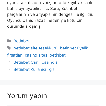
oyunlara katılabilirsiniz, burada kayıt ve canlı
bahis oynayabilirsiniz. Soru, Betinbet
parçalarının ve altyapısının dengesi ile ilgilidir.
Oyuncu bahis kazası nedeniyle kötü bir
durumda sıkışmış.
Kategoriler
Betinbet
Etiketler
betinbet site teşekkürü
,
betinbet üyelik
fırsatları
,
casino sitesi betinbet
Betinbet Canlı Casinolar
Betinbet Kullanıcı İlgisi
Yorum yapın