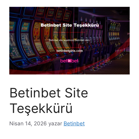
Betinbet Site
Teşekkürü
Nisan 14, 2026
yazar
Betinbet