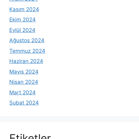
Kasım 2024
Ekim 2024
Eylül 2024
Ağustos 2024
Temmuz 2024
Haziran 2024
Mayıs 2024
Nisan 2024
Mart 2024
Şubat 2024
Etiketler