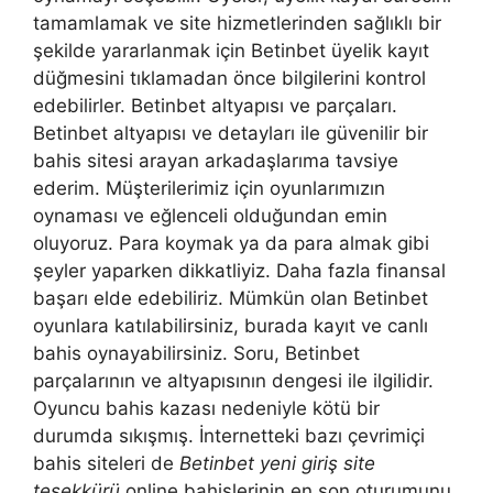
tamamlamak ve site hizmetlerinden sağlıklı bir
şekilde yararlanmak için Betinbet üyelik kayıt
düğmesini tıklamadan önce bilgilerini kontrol
edebilirler. Betinbet altyapısı ve parçaları.
Betinbet altyapısı ve detayları ile güvenilir bir
bahis sitesi arayan arkadaşlarıma tavsiye
ederim. Müşterilerimiz için oyunlarımızın
oynaması ve eğlenceli olduğundan emin
oluyoruz. Para koymak ya da para almak gibi
şeyler yaparken dikkatliyiz. Daha fazla finansal
başarı elde edebiliriz. Mümkün olan Betinbet
oyunlara katılabilirsiniz, burada kayıt ve canlı
bahis oynayabilirsiniz. Soru, Betinbet
parçalarının ve altyapısının dengesi ile ilgilidir.
Oyuncu bahis kazası nedeniyle kötü bir
durumda sıkışmış. İnternetteki bazı çevrimiçi
bahis siteleri de
Betinbet yeni giriş site
teşekkürü
online bahislerinin en son oturumunu