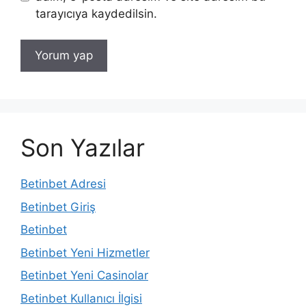
tarayıcıya kaydedilsin.
Son Yazılar
Betinbet Adresi
Betinbet Giriş
Betinbet
Betinbet Yeni Hizmetler
Betinbet Yeni Casinolar
Betinbet Kullanıcı İlgisi