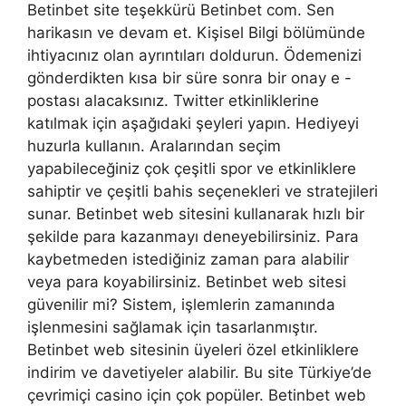
Betinbet site teşekkürü Betinbet com. Sen
harikasın ve devam et. Kişisel Bilgi bölümünde
ihtiyacınız olan ayrıntıları doldurun. Ödemenizi
gönderdikten kısa bir süre sonra bir onay e -
postası alacaksınız. Twitter etkinliklerine
katılmak için aşağıdaki şeyleri yapın. Hediyeyi
huzurla kullanın. Aralarından seçim
yapabileceğiniz çok çeşitli spor ve etkinliklere
sahiptir ve çeşitli bahis seçenekleri ve stratejileri
sunar. Betinbet web sitesini kullanarak hızlı bir
şekilde para kazanmayı deneyebilirsiniz. Para
kaybetmeden istediğiniz zaman para alabilir
veya para koyabilirsiniz. Betinbet web sitesi
güvenilir mi? Sistem, işlemlerin zamanında
işlenmesini sağlamak için tasarlanmıştır.
Betinbet web sitesinin üyeleri özel etkinliklere
indirim ve davetiyeler alabilir. Bu site Türkiye’de
çevrimiçi casino için çok popüler. Betinbet web