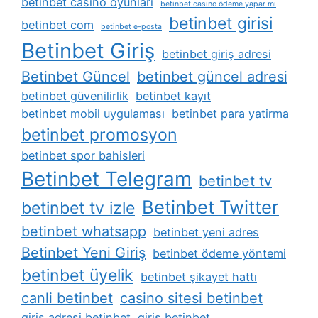
betinbet casino oyunları
betinbet casino ödeme yapar mı
betinbet girisi
betinbet com
betinbet e-posta
Betinbet Giriş
betinbet giriş adresi
Betinbet Güncel
betinbet güncel adresi
betinbet güvenilirlik
betinbet kayıt
betinbet mobil uygulaması
betinbet para yatirma
betinbet promosyon
betinbet spor bahisleri
Betinbet Telegram
betinbet tv
Betinbet Twitter
betinbet tv izle
betinbet whatsapp
betinbet yeni adres
Betinbet Yeni Giriş
betinbet ödeme yöntemi
betinbet üyelik
betinbet şikayet hattı
canli betinbet
casino sitesi betinbet
giris adresi betinbet
giris betinbet