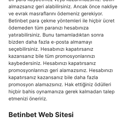
almazsanız geri alabilirsiniz. Ancak önce nakliye
ve evrak masraflarını ödemeniz gerekiyor.
Betinbet para çekme yöntemleri ile hiçbir ücret
ödemeden tüm paranızı hesabınıza
yatırabilirsiniz. Bunu tamamladıktan sonra
bizden daha fazla e-posta almamayı
seçebilirsiniz. Hesabınızı kapatırsanız
kazansanız bile tüm promosyonlarınızı
kaybedersiniz. Hesabınızı kapatırsanız
promosyonlarınızı geri alamazsınız. Hesabınızı
kapatırsanız kazansanız bile daha fazla
promosyon alamazsınız. Hak ettiğiniz ödülleri
hiçbir bahis oynamanıza gerek kalmadan talep
etmenizi öneririz.
Betinbet Web Sitesi