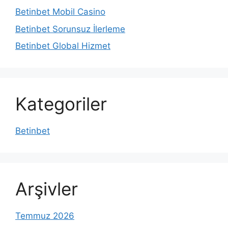
Betinbet Mobil Casino
Betinbet Sorunsuz İlerleme
Betinbet Global Hizmet
Kategoriler
Betinbet
Arşivler
Temmuz 2026