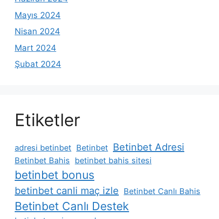
Mayıs 2024
Nisan 2024
Mart 2024
Şubat 2024
Etiketler
Betinbet Adresi
adresi betinbet
Betinbet
Betinbet Bahis
betinbet bahis sitesi
betinbet bonus
betinbet canli maç izle
Betinbet Canlı Bahis
Betinbet Canlı Destek