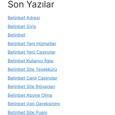
Son Yazılar
Betinbet Adresi
Betinbet Giriş
Betinbet
Betinbet Yeni Hizmetler
Betinbet Yeni Casinolar
Betinbet Kullanıcı İlgisi
Betinbet Site Teşekkürü
Betinbet Canlı Casinolar
Betinbet Site İhtiyaçları
Betinbet Abone Olma
Betinbet Vpn Gereksinimi
Betinbet Site Puanı