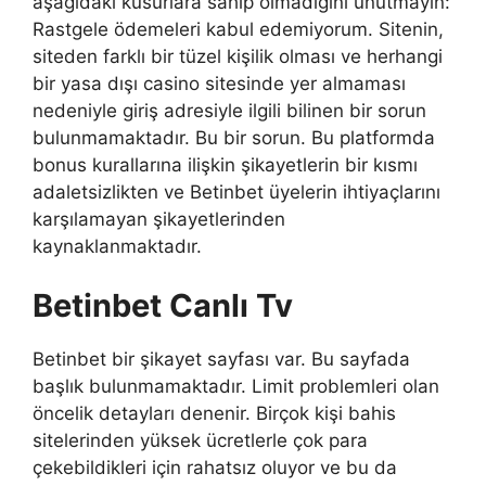
aşağıdaki kusurlara sahip olmadığını unutmayın:
Rastgele ödemeleri kabul edemiyorum. Sitenin,
siteden farklı bir tüzel kişilik olması ve herhangi
bir yasa dışı casino sitesinde yer almaması
nedeniyle giriş adresiyle ilgili bilinen bir sorun
bulunmamaktadır. Bu bir sorun. Bu platformda
bonus kurallarına ilişkin şikayetlerin bir kısmı
adaletsizlikten ve Betinbet üyelerin ihtiyaçlarını
karşılamayan şikayetlerinden
kaynaklanmaktadır.
Betinbet Canlı Tv
Betinbet bir şikayet sayfası var. Bu sayfada
başlık bulunmamaktadır. Limit problemleri olan
öncelik detayları denenir. Birçok kişi bahis
sitelerinden yüksek ücretlerle çok para
çekebildikleri için rahatsız oluyor ve bu da