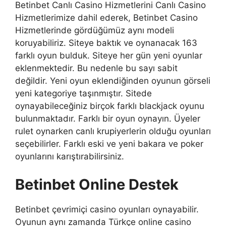
Betinbet Canlı Casino Hizmetlerini Canlı Casino
Hizmetlerimize dahil ederek, Betinbet Casino
Hizmetlerinde gördüğümüz aynı modeli
koruyabiliriz. Siteye baktık ve oynanacak 163
farklı oyun bulduk. Siteye her gün yeni oyunlar
eklenmektedir. Bu nedenle bu sayı sabit
değildir. Yeni oyun eklendiğinden oyunun görseli
yeni kategoriye taşınmıştır. Sitede
oynayabileceğiniz birçok farklı blackjack oyunu
bulunmaktadır. Farklı bir oyun oynayın. Üyeler
rulet oynarken canlı krupiyerlerin olduğu oyunları
seçebilirler. Farklı eski ve yeni bakara ve poker
oyunlarını karıştırabilirsiniz.
Betinbet Online Destek
Betinbet çevrimiçi casino oyunları oynayabilir.
Oyunun aynı zamanda Türkçe online casino