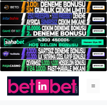
İçeriğe
atla
Menü