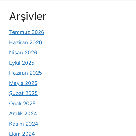
Arşivler
Temmuz 2026
Haziran 2026
Nisan 2026
Eylül 2025
Haziran 2025
Mayıs 2025
Şubat 2025
Ocak 2025
Aralık 2024
Kasım 2024
Ekim 2024