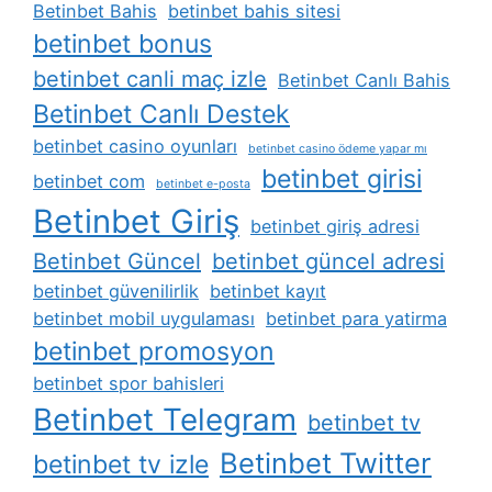
Betinbet Bahis
betinbet bahis sitesi
betinbet bonus
betinbet canli maç izle
Betinbet Canlı Bahis
Betinbet Canlı Destek
betinbet casino oyunları
betinbet casino ödeme yapar mı
betinbet girisi
betinbet com
betinbet e-posta
Betinbet Giriş
betinbet giriş adresi
Betinbet Güncel
betinbet güncel adresi
betinbet güvenilirlik
betinbet kayıt
betinbet mobil uygulaması
betinbet para yatirma
betinbet promosyon
betinbet spor bahisleri
Betinbet Telegram
betinbet tv
Betinbet Twitter
betinbet tv izle