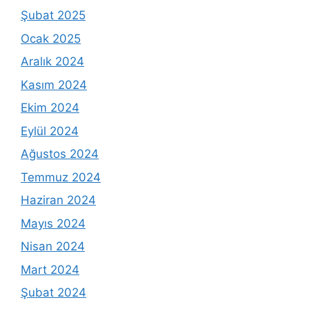
Şubat 2025
Ocak 2025
Aralık 2024
Kasım 2024
Ekim 2024
Eylül 2024
Ağustos 2024
Temmuz 2024
Haziran 2024
Mayıs 2024
Nisan 2024
Mart 2024
Şubat 2024