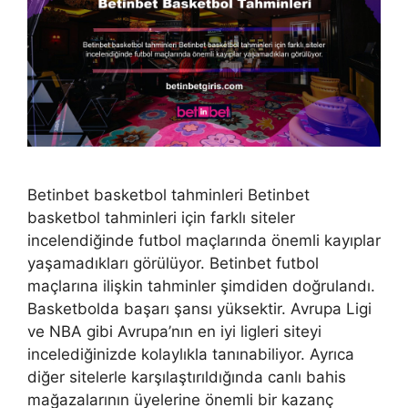
Betinbet basketbol tahminleri Betinbet
basketbol tahminleri için farklı siteler
incelendiğinde futbol maçlarında önemli kayıplar
yaşamadıkları görülüyor. Betinbet futbol
maçlarına ilişkin tahminler şimdiden doğrulandı.
Basketbolda başarı şansı yüksektir. Avrupa Ligi
ve NBA gibi Avrupa’nın en iyi ligleri siteyi
incelediğinizde kolaylıkla tanınabiliyor. Ayrıca
diğer sitelerle karşılaştırıldığında canlı bahis
mağazalarının üyelerine önemli bir kazanç