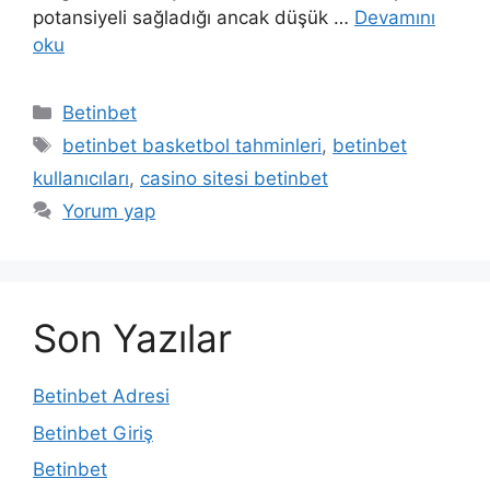
potansiyeli sağladığı ancak düşük …
Devamını
oku
Kategoriler
Betinbet
Etiketler
betinbet basketbol tahminleri
,
betinbet
kullanıcıları
,
casino sitesi betinbet
Yorum yap
Son Yazılar
Betinbet Adresi
Betinbet Giriş
Betinbet