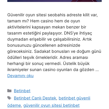
Güvenilir oyun sitesi seobahis adreste kilit var,
tamam mı? Hem casino hem de oyun
aktivitelerini kapsayan mekan benzer bir
tasarım estetiğini paylaşıyor. DNS’ye ihtiyaç
duymadan erişebilir ve çalışabilirsiniz. Artık
bonusunuzu güncellenen adresinizde
göreceksiniz. Sadakat bonusları ve doğum günü
ödülleri teşvik örnekleridir. Adres araması
herhangi bir sonuç vermedi. Üstelik büyük
ikramiyeler sunan casino oyunları da gözden …
Devamını oku
Kategoriler
Betinbet
Etiketler
Betinbet Canlı Destek
,
betinbet güvenli
ödeme
,
güvenilir oyun sitesi betinbet