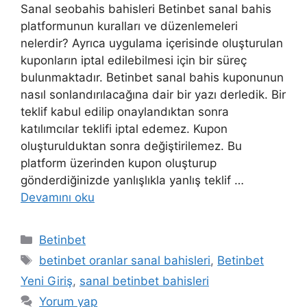
Sanal seobahis bahisleri Betinbet sanal bahis
platformunun kuralları ve düzenlemeleri
nelerdir? Ayrıca uygulama içerisinde oluşturulan
kuponların iptal edilebilmesi için bir süreç
bulunmaktadır. Betinbet sanal bahis kuponunun
nasıl sonlandırılacağına dair bir yazı derledik. Bir
teklif kabul edilip onaylandıktan sonra
katılımcılar teklifi iptal edemez. Kupon
oluşturulduktan sonra değiştirilemez. Bu
platform üzerinden kupon oluşturup
gönderdiğinizde yanlışlıkla yanlış teklif …
Devamını oku
Kategoriler
Betinbet
Etiketler
betinbet oranlar sanal bahisleri
,
Betinbet
Yeni Giriş
,
sanal betinbet bahisleri
Yorum yap