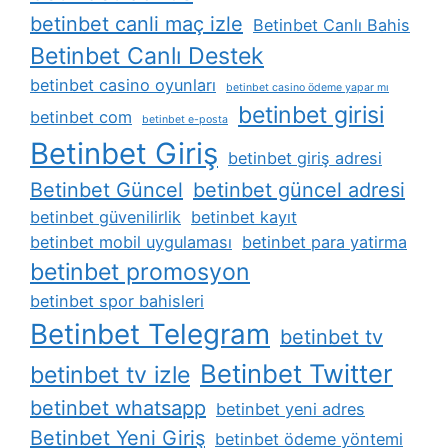
betinbet canli maç izle
Betinbet Canlı Bahis
Betinbet Canlı Destek
betinbet casino oyunları
betinbet casino ödeme yapar mı
betinbet girisi
betinbet com
betinbet e-posta
Betinbet Giriş
betinbet giriş adresi
Betinbet Güncel
betinbet güncel adresi
betinbet güvenilirlik
betinbet kayıt
betinbet mobil uygulaması
betinbet para yatirma
betinbet promosyon
betinbet spor bahisleri
Betinbet Telegram
betinbet tv
Betinbet Twitter
betinbet tv izle
betinbet whatsapp
betinbet yeni adres
Betinbet Yeni Giriş
betinbet ödeme yöntemi