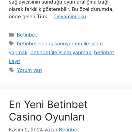
sağlayıcısının sunduğu oyun aralığına bağlı
olarak farklılık gösterebilir. Bu özel durumda,
önde gelen Türk …
Devamını oku
Kategoriler
Betinbet
Etiketler
betinbet bonus sunuyor mu ile işlem
yapmak
,
betinbet i̇le i̇şlem yapmak
,
betinbet
kayıt
Yorum yap
En Yeni Betinbet
Casino Oyunları
Kasım 2, 2024
yazar
Betinbet