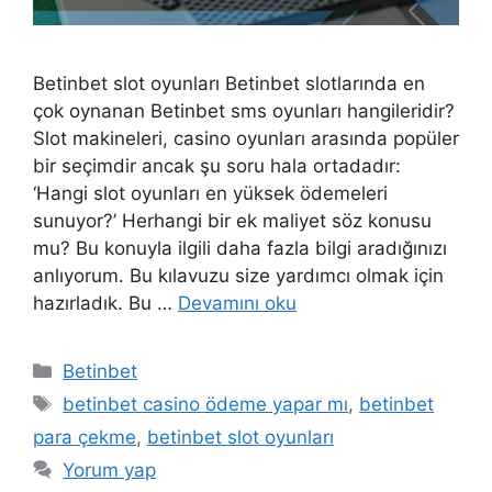
Betinbet slot oyunları Betinbet slotlarında en
çok oynanan Betinbet sms oyunları hangileridir?
Slot makineleri, casino oyunları arasında popüler
bir seçimdir ancak şu soru hala ortadadır:
‘Hangi slot oyunları en yüksek ödemeleri
sunuyor?’ Herhangi bir ek maliyet söz konusu
mu? Bu konuyla ilgili daha fazla bilgi aradığınızı
anlıyorum. Bu kılavuzu size yardımcı olmak için
hazırladık. Bu …
Devamını oku
Kategoriler
Betinbet
Etiketler
betinbet casino ödeme yapar mı
,
betinbet
para çekme
,
betinbet slot oyunları
Yorum yap