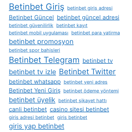
Betinbet Giriş
betinbet giriş adresi
Betinbet Güncel
betinbet güncel adresi
betinbet güvenilirlik
betinbet kayıt
betinbet mobil uygulaması
betinbet para yatirma
betinbet promosyon
betinbet spor bahisleri
Betinbet Telegram
betinbet tv
Betinbet Twitter
betinbet tv izle
betinbet whatsapp
betinbet yeni adres
Betinbet Yeni Giriş
betinbet ödeme yöntemi
betinbet üyelik
betinbet şikayet hattı
canli betinbet
casino sitesi betinbet
giris adresi betinbet
giris betinbet
giris yap betinbet