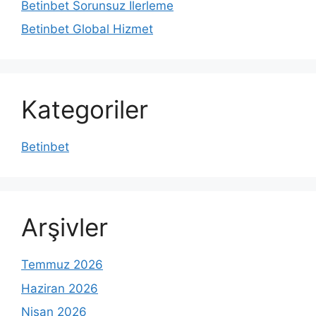
Betinbet Sorunsuz İlerleme
Betinbet Global Hizmet
Kategoriler
Betinbet
Arşivler
Temmuz 2026
Haziran 2026
Nisan 2026