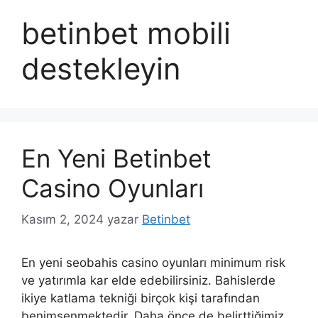
betinbet mobili
destekleyin
En Yeni Betinbet
Casino Oyunları
Kasım 2, 2024
yazar
Betinbet
En yeni seobahis casino oyunları minimum risk
ve yatırımla kar elde edebilirsiniz. Bahislerde
ikiye katlama tekniği birçok kişi tarafından
benimsenmektedir. Daha önce de belirttiğimiz