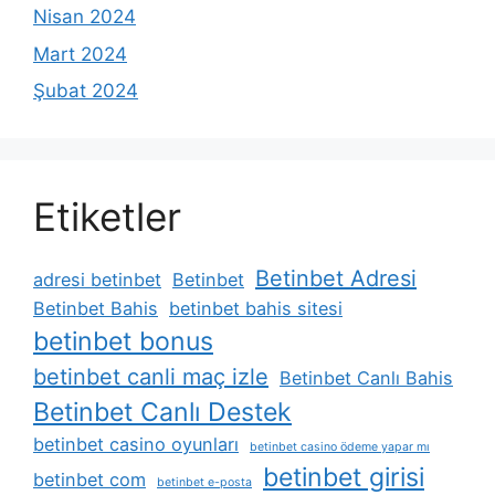
Nisan 2024
Mart 2024
Şubat 2024
Etiketler
Betinbet Adresi
adresi betinbet
Betinbet
Betinbet Bahis
betinbet bahis sitesi
betinbet bonus
betinbet canli maç izle
Betinbet Canlı Bahis
Betinbet Canlı Destek
betinbet casino oyunları
betinbet casino ödeme yapar mı
betinbet girisi
betinbet com
betinbet e-posta