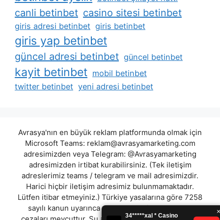
canli betinbet
casino sitesi betinbet
giris adresi betinbet
giris betinbet
giris yap betinbet
güncel adresi betinbet
güncel betinbet
kayit betinbet
mobil betinbet
twitter betinbet
yeni adresi betinbet
Avrasya'nın en büyük reklam platformunda olmak için
Microsoft Teams:
reklam@avrasyamarketing.com
adresimizden veya Telegram: @Avrasyamarketing
adresimizden irtibat kurabilirsiniz. (Tek iletişim
adreslerimiz teams / telegram ve mail adresimizdir.
Harici hiçbir iletişim adresimiz bulunmamaktadır.
Lütfen itibar etmeyiniz.) Türkiye yasalarına göre 7258
sayılı kanun uyarınca yasa dışı bahis oynamanın
cezaları mevcuttur. Şu an bulunduğunuz site hiç bir