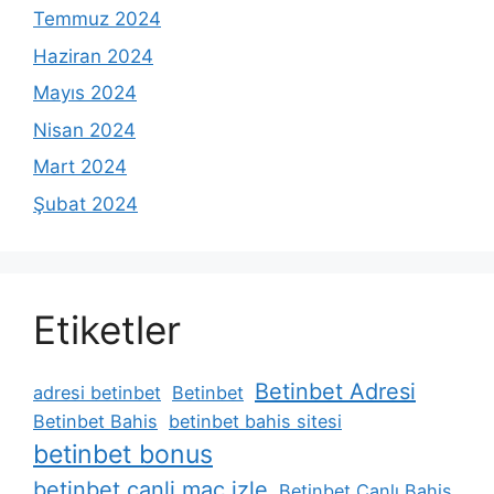
Temmuz 2024
Haziran 2024
Mayıs 2024
Nisan 2024
Mart 2024
Şubat 2024
Etiketler
Betinbet Adresi
adresi betinbet
Betinbet
Betinbet Bahis
betinbet bahis sitesi
betinbet bonus
betinbet canli maç izle
Betinbet Canlı Bahis