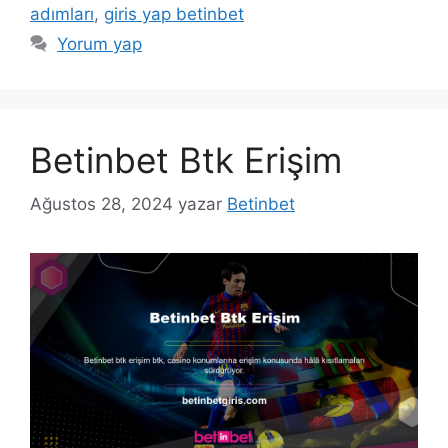
adımları
,
giris yap betinbet
Yorum yap
Betinbet Btk Erişim
Ağustos 28, 2024
yazar
Betinbet