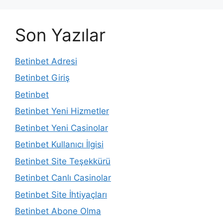
Son Yazılar
Betinbet Adresi
Betinbet Giriş
Betinbet
Betinbet Yeni Hizmetler
Betinbet Yeni Casinolar
Betinbet Kullanıcı İlgisi
Betinbet Site Teşekkürü
Betinbet Canlı Casinolar
Betinbet Site İhtiyaçları
Betinbet Abone Olma