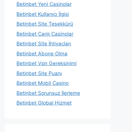
Betinbet Yeni Casinolar
Betinbet Kullanıcı İlgisi
Betinbet Site Teşekkürü
Betinbet Canlı Casinolar
Betinbet Site İhtiyaçları
Betinbet Abone Olma
Betinbet Vpn Gereksinimi
Betinbet Site Puanı
Betinbet Mobil Casino
Betinbet Sorunsuz İlerleme
Betinbet Global Hizmet