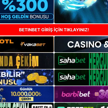
BETINBET GİRİŞ İÇİN TIKLAYINIZ!