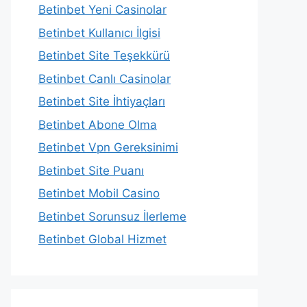
Betinbet Yeni Casinolar
Betinbet Kullanıcı İlgisi
Betinbet Site Teşekkürü
Betinbet Canlı Casinolar
Betinbet Site İhtiyaçları
Betinbet Abone Olma
Betinbet Vpn Gereksinimi
Betinbet Site Puanı
Betinbet Mobil Casino
Betinbet Sorunsuz İlerleme
Betinbet Global Hizmet