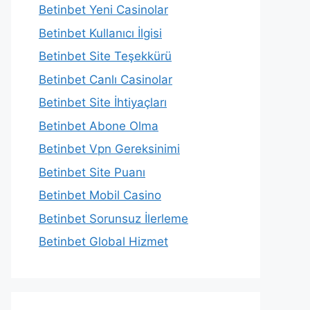
Betinbet Yeni Casinolar
Betinbet Kullanıcı İlgisi
Betinbet Site Teşekkürü
Betinbet Canlı Casinolar
Betinbet Site İhtiyaçları
Betinbet Abone Olma
Betinbet Vpn Gereksinimi
Betinbet Site Puanı
Betinbet Mobil Casino
Betinbet Sorunsuz İlerleme
Betinbet Global Hizmet