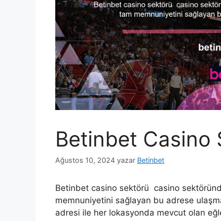
Betinbet Casino 
Ağustos 10, 2024
yazar
Betinbet
Betinbet casino sektörü casino sektöründ
memnuniyetini sağlayan bu adrese ulaşman
adresi ile her lokasyonda mevcut olan eğl