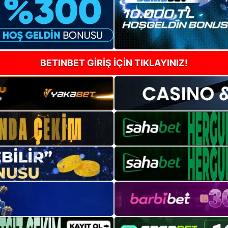
BETINBET GİRİŞ İÇİN TIKLAYINIZ!