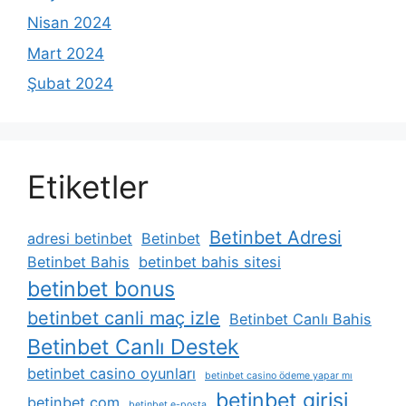
Nisan 2024
Mart 2024
Şubat 2024
Etiketler
Betinbet Adresi
adresi betinbet
Betinbet
Betinbet Bahis
betinbet bahis sitesi
betinbet bonus
betinbet canli maç izle
Betinbet Canlı Bahis
Betinbet Canlı Destek
betinbet casino oyunları
betinbet casino ödeme yapar mı
betinbet girisi
betinbet com
betinbet e-posta