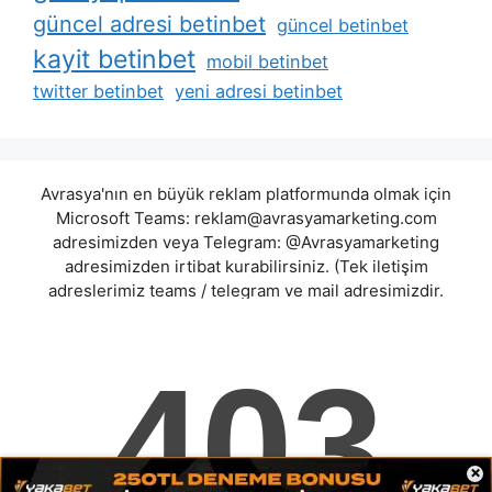
güncel adresi betinbet
güncel betinbet
kayit betinbet
mobil betinbet
twitter betinbet
yeni adresi betinbet
Avrasya'nın en büyük reklam platformunda olmak için
Microsoft Teams:
reklam@avrasyamarketing.com
adresimizden veya Telegram: @Avrasyamarketing
adresimizden irtibat kurabilirsiniz. (Tek iletişim
adreslerimiz teams / telegram ve mail adresimizdir.
Harici hiçbir iletişim adresimiz bulunmamaktadır.
Lütfen itibar etmeyiniz.) Türkiye yasalarına göre 7258
sayılı kanun uyarınca yasa dışı bahis oynamanın
cezaları mevcuttur. Şu an bulunduğunuz site hiç bir
şekilde illegal bahis oyunları oynatmıyor ve oynamaya
aracı olmuyordur.
betcovip
|
renbet
|
slotpin
|
maximcasino
|
bahisbeta
|
olimposcasino
|
egeslot
|
×
oynabil