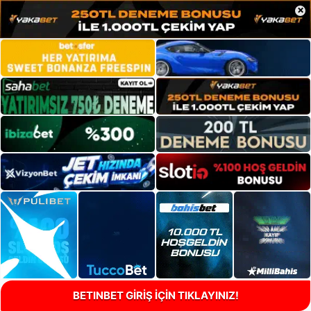
×
BETINBET GİRİŞ İÇİN TIKLAYINIZ!