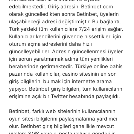
edebilmektedir. Giriş adresini Betinbet.com
olarak güncelledikten sonra Betinbet, üyelerin
ulaşabileceği adresi değiştirmiştir. Bu bağlantı,
Türkiye’deki tüm kullanıcılara 7/24 erişim sağlar.
Kullanıcılar kendilerini güvende hissettikleri için
oturum açma adreslerini daha hızlı
güncelleyebilirler. Adresin güncellenmesi üyeler
için sorun yaratmamak adına tüm yenilikleri
beraberinde getirmektedir. Türkiye online bahis
pazarında kullanıcılar, casino sitesinin en son
giriş bilgilerini bulmak için internette arama
yapıyor. Betinbet giriş bilgileri, tüm kullanıcıların
erişimine açık bir Twitter hesabında paylaşıldı.
Betinbet, farklı web sitelerinin kullanıcılarının
oyun sitesi bilgilerini paylaşmalarına yardımcı
olur. Betinbet giriş bilgileri genellikle mevcut
üyelere SMS veya e-posta yoluyla gönderilir.