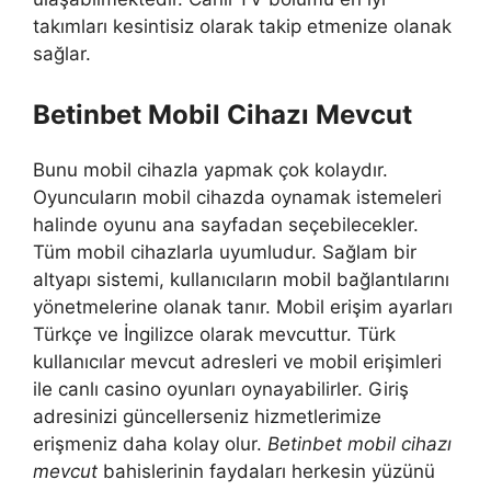
takımları kesintisiz olarak takip etmenize olanak
sağlar.
Betinbet Mobil Cihazı Mevcut
Bunu mobil cihazla yapmak çok kolaydır.
Oyuncuların mobil cihazda oynamak istemeleri
halinde oyunu ana sayfadan seçebilecekler.
Tüm mobil cihazlarla uyumludur. Sağlam bir
altyapı sistemi, kullanıcıların mobil bağlantılarını
yönetmelerine olanak tanır. Mobil erişim ayarları
Türkçe ve İngilizce olarak mevcuttur. Türk
kullanıcılar mevcut adresleri ve mobil erişimleri
ile canlı casino oyunları oynayabilirler. Giriş
adresinizi güncellerseniz hizmetlerimize
erişmeniz daha kolay olur.
Betinbet mobil cihazı
mevcut
bahislerinin faydaları herkesin yüzünü