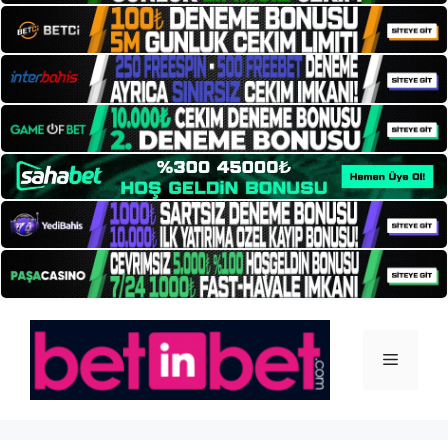
İçeriğe
atla
Menü