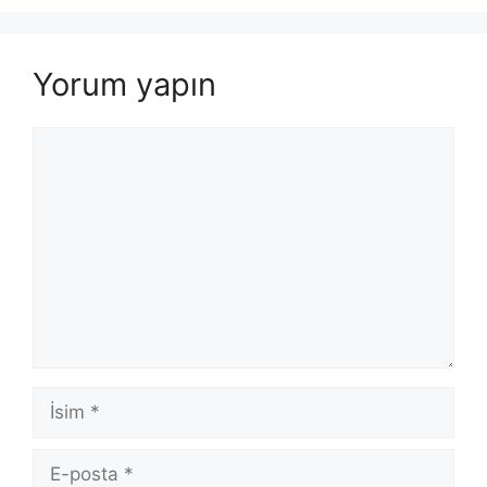
Yorum yapın
Yorum
İsim
E-