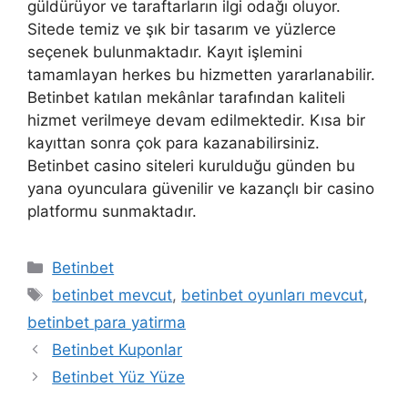
güldürüyor ve taraftarların ilgi odağı oluyor.
Sitede temiz ve şık bir tasarım ve yüzlerce
seçenek bulunmaktadır. Kayıt işlemini
tamamlayan herkes bu hizmetten yararlanabilir.
Betinbet katılan mekânlar tarafından kaliteli
hizmet verilmeye devam edilmektedir. Kısa bir
kayıttan sonra çok para kazanabilirsiniz.
Betinbet casino siteleri kurulduğu günden bu
yana oyunculara güvenilir ve kazançlı bir casino
platformu sunmaktadır.
Kategoriler
Betinbet
Etiketler
betinbet mevcut
,
betinbet oyunları mevcut
,
betinbet para yatirma
Betinbet Kuponlar
Betinbet Yüz Yüze