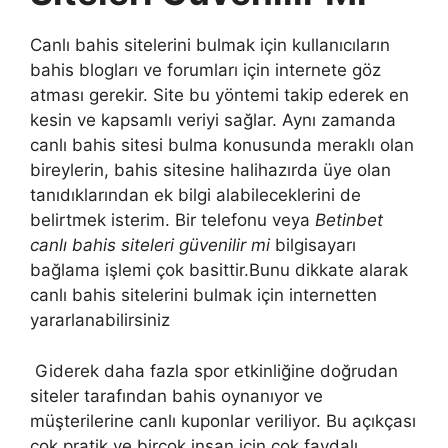
Canlı bahis sitelerini bulmak için kullanıcıların
bahis blogları ve forumları için internete göz
atması gerekir. Site bu yöntemi takip ederek en
kesin ve kapsamlı veriyi sağlar. Aynı zamanda
canlı bahis sitesi bulma konusunda meraklı olan
bireylerin, bahis sitesine halihazırda üye olan
tanıdıklarından ek bilgi alabileceklerini de
belirtmek isterim. Bir telefonu veya
Betinbet
canlı bahis siteleri güvenilir mi
bilgisayarı
bağlama işlemi çok basittir.Bunu dikkate alarak
canlı bahis sitelerini bulmak için internetten
yararlanabilirsiniz
Giderek daha fazla spor etkinliğine doğrudan
siteler tarafından bahis oynanıyor ve
müşterilerine canlı kuponlar veriliyor. Bu açıkçası
çok pratik ve birçok insan için çok faydalı.