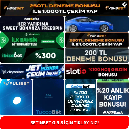
×
BETINBET GİRİŞ İÇİN TIKLAYINIZ!