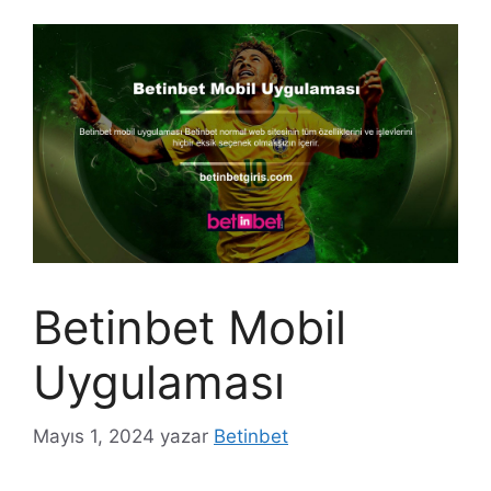
Betinbet Mobil
Uygulaması
Mayıs 1, 2024
yazar
Betinbet