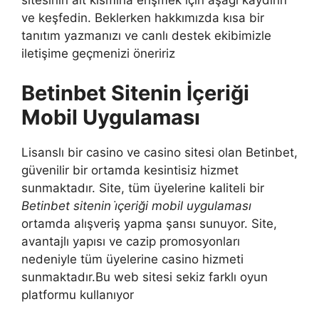
sitesinin alt kısmına erişmek için aşağı kaydırın
ve keşfedin. Beklerken hakkımızda kısa bir
tanıtım yazmanızı ve canlı destek ekibimizle
iletişime geçmenizi öneririz
Betinbet Sitenin İçeriği
Mobil Uygulaması
Lisanslı bir casino ve casino sitesi olan Betinbet,
güvenilir bir ortamda kesintisiz hizmet
sunmaktadır. Site, tüm üyelerine kaliteli bir
Betinbet sitenin i̇çeriği mobil uygulaması
ortamda alışveriş yapma şansı sunuyor. Site,
avantajlı yapısı ve cazip promosyonları
nedeniyle tüm üyelerine casino hizmeti
sunmaktadır.Bu web sitesi sekiz farklı oyun
platformu kullanıyor