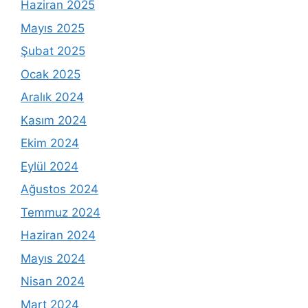
Haziran 2025
Mayıs 2025
Şubat 2025
Ocak 2025
Aralık 2024
Kasım 2024
Ekim 2024
Eylül 2024
Ağustos 2024
Temmuz 2024
Haziran 2024
Mayıs 2024
Nisan 2024
Mart 2024