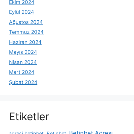
Ekim 2024
Eylül 2024
Ağustos 2024
Temmuz 2024
Haziran 2024
Mayıs 2024
Nisan 2024
Mart 2024
Şubat 2024
Etiketler
Betinbet Adresi
adresi betinbet
Betinbet