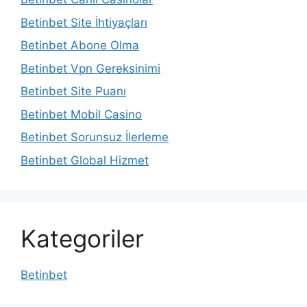
Betinbet Site İhtiyaçları
Betinbet Abone Olma
Betinbet Vpn Gereksinimi
Betinbet Site Puanı
Betinbet Mobil Casino
Betinbet Sorunsuz İlerleme
Betinbet Global Hizmet
Kategoriler
Betinbet