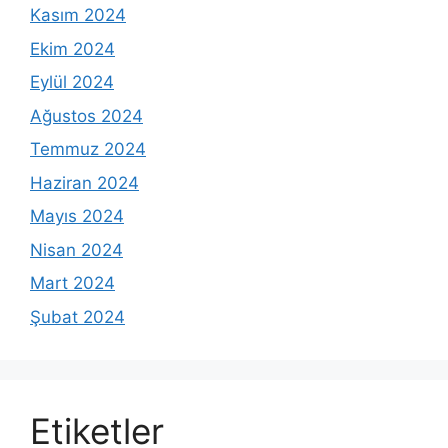
Kasım 2024
Ekim 2024
Eylül 2024
Ağustos 2024
Temmuz 2024
Haziran 2024
Mayıs 2024
Nisan 2024
Mart 2024
Şubat 2024
Etiketler