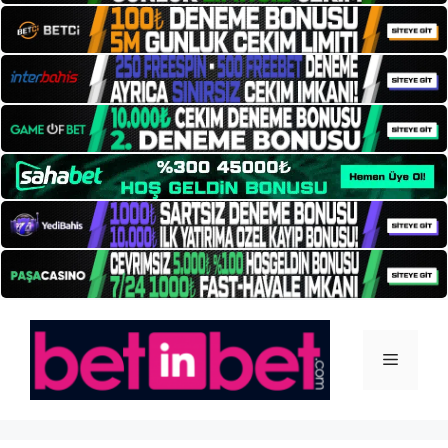
İçeriğe
atla
Menü