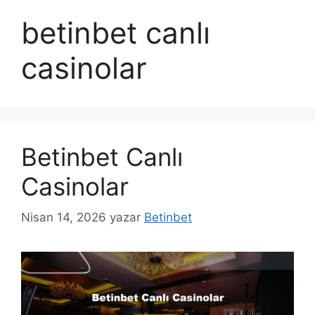
betinbet canlı
casinolar
Betinbet Canlı
Casinolar
Nisan 14, 2026
yazar
Betinbet