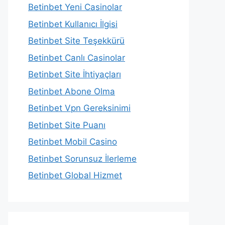
Betinbet Yeni Casinolar
Betinbet Kullanıcı İlgisi
Betinbet Site Teşekkürü
Betinbet Canlı Casinolar
Betinbet Site İhtiyaçları
Betinbet Abone Olma
Betinbet Vpn Gereksinimi
Betinbet Site Puanı
Betinbet Mobil Casino
Betinbet Sorunsuz İlerleme
Betinbet Global Hizmet