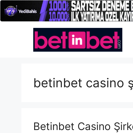
İçeriğe
atla
betinbet casino ş
Betinbet Casino Şirk