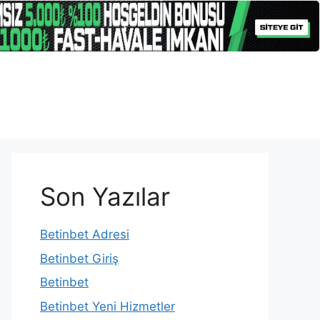
Son Yazılar
Betinbet Adresi
Betinbet Giriş
Betinbet
Betinbet Yeni Hizmetler