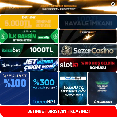
×
BETINBET GİRİŞ İÇİN TIKLAYINIZ!