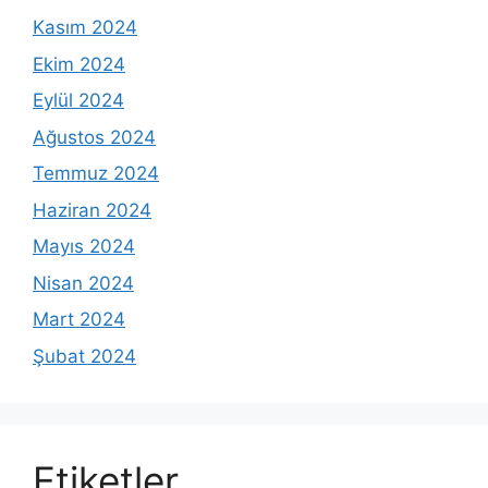
Kasım 2024
Ekim 2024
Eylül 2024
Ağustos 2024
Temmuz 2024
Haziran 2024
Mayıs 2024
Nisan 2024
Mart 2024
Şubat 2024
Etiketler