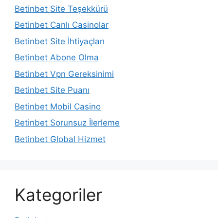
Betinbet Site Teşekkürü
Betinbet Canlı Casinolar
Betinbet Site İhtiyaçları
Betinbet Abone Olma
Betinbet Vpn Gereksinimi
Betinbet Site Puanı
Betinbet Mobil Casino
Betinbet Sorunsuz İlerleme
Betinbet Global Hizmet
Kategoriler