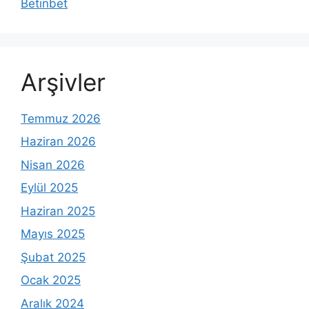
Betinbet
Arşivler
Temmuz 2026
Haziran 2026
Nisan 2026
Eylül 2025
Haziran 2025
Mayıs 2025
Şubat 2025
Ocak 2025
Aralık 2024