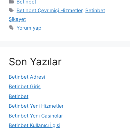
Kategoriler
Betinbet
Etiketler
Betinbet Çevrimiçi Hizmetler
,
Betinbet
Şikayet
Yorum yap
Son Yazılar
Betinbet Adresi
Betinbet Giriş
Betinbet
Betinbet Yeni Hizmetler
Betinbet Yeni Casinolar
Betinbet Kullanıcı İlgisi