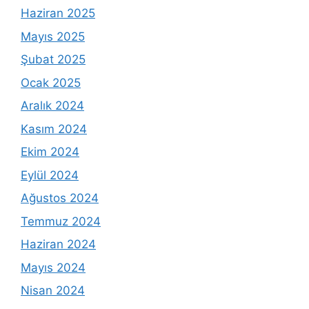
Haziran 2025
Mayıs 2025
Şubat 2025
Ocak 2025
Aralık 2024
Kasım 2024
Ekim 2024
Eylül 2024
Ağustos 2024
Temmuz 2024
Haziran 2024
Mayıs 2024
Nisan 2024