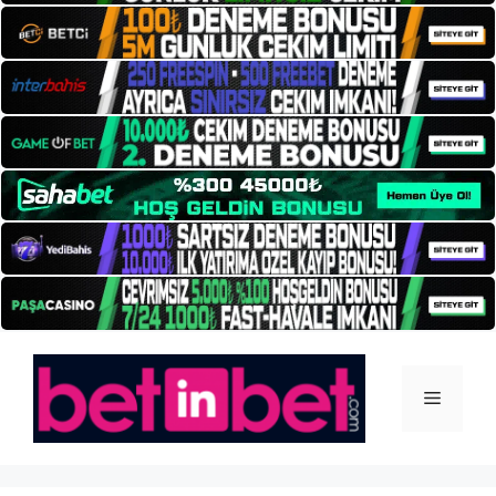
İçeriğe
atla
Menü