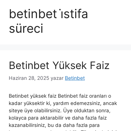
betinbet i̇stifa
süreci
Betinbet Yüksek Faiz
Haziran 28, 2025
yazar
Betinbet
Betinbet yüksek faiz Betinbet faiz oranları o
kadar yüksektir ki, yardım edemezsiniz, ancak
siteye üye olabilirsiniz. Üye olduktan sonra,
kolayca para aktarabilir ve daha fazla faiz
kazanabilirsiniz, bu da daha fazla para