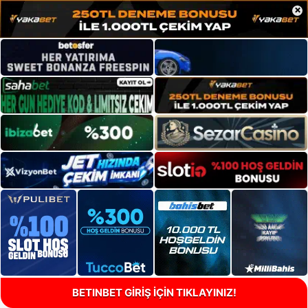
×
BETINBET GİRİŞ İÇİN TIKLAYINIZ!