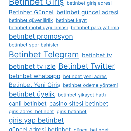
Betinbet Giriş
betinbet giriş adresi
Betinbet Güncel
betinbet güncel adresi
betinbet güvenilirlik
betinbet kayıt
betinbet mobil uygulaması
betinbet para yatirma
betinbet promosyon
betinbet spor bahisleri
Betinbet Telegram
betinbet tv
Betinbet Twitter
betinbet tv izle
betinbet whatsapp
betinbet yeni adres
Betinbet Yeni Giriş
betinbet ödeme yöntemi
betinbet üyelik
betinbet şikayet hattı
canli betinbet
casino sitesi betinbet
giris adresi betinbet
giris betinbet
giris yap betinbet
güncel adresi betinbet
güncel betinbet