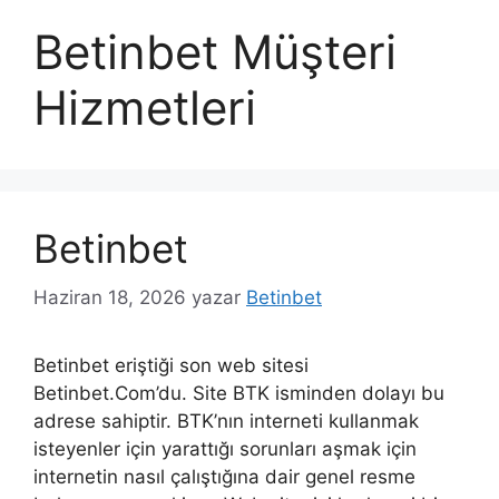
Betinbet Müşteri
Hizmetleri
Betinbet
Haziran 18, 2026
yazar
Betinbet
Betinbet eriştiği son web sitesi
Betinbet.Com’du. Site BTK isminden dolayı bu
adrese sahiptir. BTK’nın interneti kullanmak
isteyenler için yarattığı sorunları aşmak için
internetin nasıl çalıştığına dair genel resme