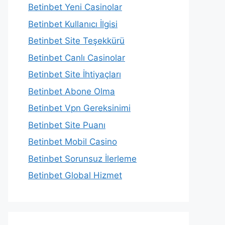
Betinbet Yeni Casinolar
Betinbet Kullanıcı İlgisi
Betinbet Site Teşekkürü
Betinbet Canlı Casinolar
Betinbet Site İhtiyaçları
Betinbet Abone Olma
Betinbet Vpn Gereksinimi
Betinbet Site Puanı
Betinbet Mobil Casino
Betinbet Sorunsuz İlerleme
Betinbet Global Hizmet