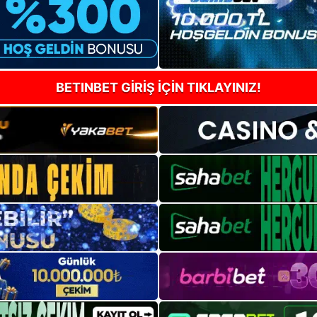
BETINBET GİRİŞ İÇİN TIKLAYINIZ!