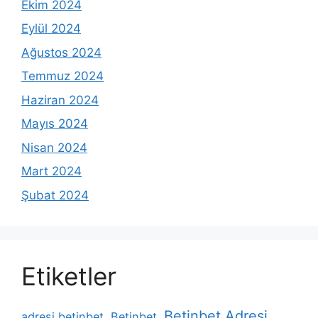
Ekim 2024
Eylül 2024
Ağustos 2024
Temmuz 2024
Haziran 2024
Mayıs 2024
Nisan 2024
Mart 2024
Şubat 2024
Etiketler
Betinbet Adresi
adresi betinbet
Betinbet