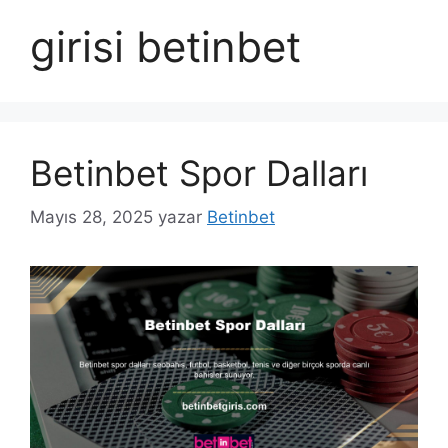
girisi betinbet
Betinbet Spor Dalları
Mayıs 28, 2025
yazar
Betinbet