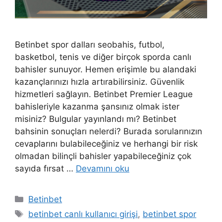
Betinbet spor dalları seobahis, futbol, ​​
basketbol, ​​tenis ve diğer birçok sporda canlı
bahisler sunuyor. Hemen erişimle bu alandaki
kazançlarınızı hızla artırabilirsiniz. Güvenlik
hizmetleri sağlayın. Betinbet Premier League
bahisleriyle kazanma şansınız olmak ister
misiniz? Bulgular yayınlandı mı? Betinbet
bahsinin sonuçları nelerdi? Burada sorularınızın
cevaplarını bulabileceğiniz ve herhangi bir risk
olmadan bilinçli bahisler yapabileceğiniz çok
sayıda fırsat …
Devamını oku
Kategoriler
Betinbet
Etiketler
betinbet canlı kullanıcı girişi
,
betinbet spor