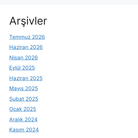
Arşivler
Temmuz 2026
Haziran 2026
Nisan 2026
Eylül 2025
Haziran 2025
Mayıs 2025
Şubat 2025
Ocak 2025
Aralık 2024
Kasım 2024