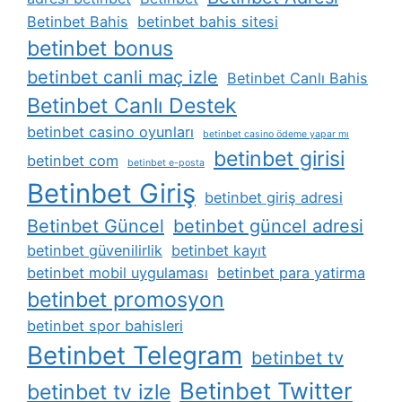
Betinbet Bahis
betinbet bahis sitesi
betinbet bonus
betinbet canli maç izle
Betinbet Canlı Bahis
Betinbet Canlı Destek
betinbet casino oyunları
betinbet casino ödeme yapar mı
betinbet girisi
betinbet com
betinbet e-posta
Betinbet Giriş
betinbet giriş adresi
Betinbet Güncel
betinbet güncel adresi
betinbet güvenilirlik
betinbet kayıt
betinbet mobil uygulaması
betinbet para yatirma
betinbet promosyon
betinbet spor bahisleri
Betinbet Telegram
betinbet tv
Betinbet Twitter
betinbet tv izle